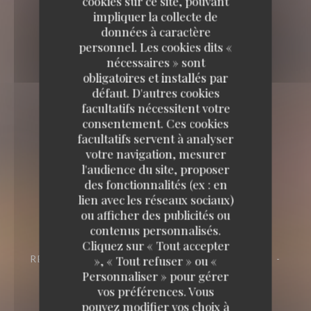
cookies sur ce site, pouvant
impliquer la collecte de
données à caractère
personnel. Les cookies dits «
nécessaires » sont
obligatoires et installés par
défaut. D'autres cookies
facultatifs nécessitent votre
consentement. Ces cookies
facultatifs servent à analyser
votre navigation, mesurer
l'audience du site, proposer
des fonctionnalités (ex : en
lien avec les réseaux sociaux)
La Mamounia
ou afficher des publicités ou
contenus personnalisés.
La Mamounia
Cliquez sur « Tout accepter
RESTAURANT
20, RUE DU BÂT D'ARGENT -
», « Tout refuser » ou «
ANGLE 2 RUE DE LA BOURSE 69001 LYON
Personnaliser » pour gérer
vos préférences. Vous
pouvez modifier vos choix à