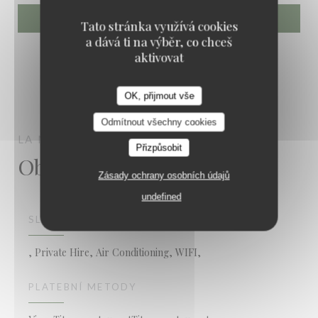
Tato stránka využívá cookies
a dává ti na výběr, co chceš
aktivovat
OK, přijmout vše
La Mamounia
Odmítnout všechny cookies
LA MAMOUNIA
LYON
Přizpůsobit
Obecné informace
Zásady ochrany osobních údajů
undefined
SLUŽBY
, Private Hire, Air Conditioning, WIFI,
PLATEBNÍ METODY