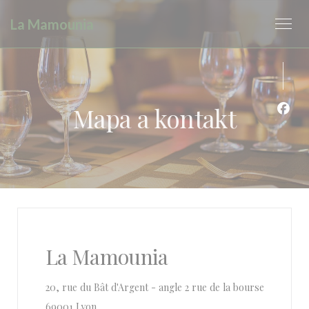
Panel pro správu cookies
La Mamounia
Mapa a kontakt
Face
La Mamounia
20, rue du Bât d'Argent - angle 2 rue de la bourse
((otevře se v novém okně))
69001 Lyon