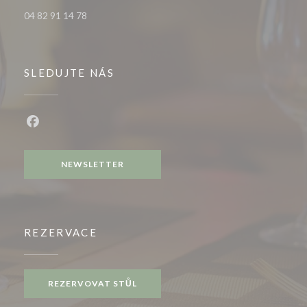
04 82 91 14 78
SLEDUJTE NÁS
Facebook ((otevře se v novém okně))
NEWSLETTER
REZERVACE
REZERVOVAT STŮL