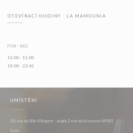
OTEVÍRACÍ HODINY
LA MAMOUNIA
PON
-
NED
12:00 - 15:00
19:00 - 22:45
UMÍSTĚNÍ
20, rue du Bât d'Argent - angle 2 rue de la bourse 69001
((otevře se v novém okně))
Lyon