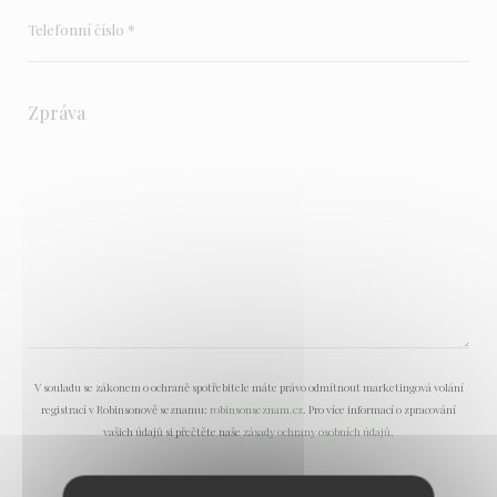
V souladu se zákonem o ochraně spotřebitele máte právo odmítnout marketingová volání
registrací v Robinsonově seznamu:
robinsonseznam.cz
. Pro více informací o zpracování
vašich údajů si přečtěte naše
zásady ochrany osobních údajů
.