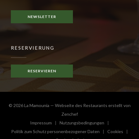
Facebook ((öffnet ein neues Fenster))
NEWSLETTER
RESERVIERUNG
RESERVIEREN
© 2026 La Mamounia — Webseite des Restaurants erstellt von
((öffnet ein neues Fenster))
Zenchef
Impressum
Nutzungsbedingungen
((öffnet ein neues Fenster))
((öffnet ein neues Fenster))
Politik zum Schutz personenbezogener Daten
Cookies
((öffnet ein neues Fenster))
((öffnet e