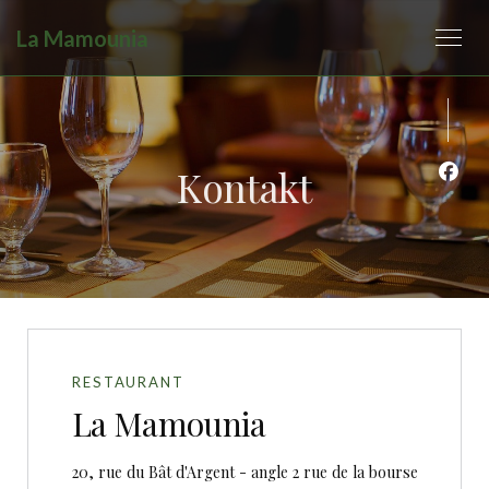
La Mamounia
Kontakt
Face
RESTAURANT
La Mamounia
20, rue du Bât d'Argent - angle 2 rue de la bourse