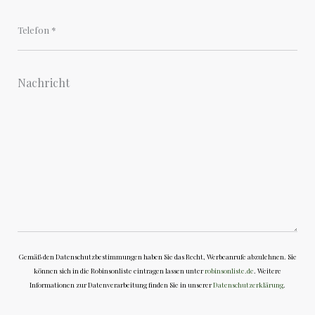
Gemäß den Datenschutzbestimmungen haben Sie das Recht, Werbeanrufe abzulehnen. Sie
können sich in die Robinsonliste eintragen lassen unter
robinsonliste.de
. Weitere
Informationen zur Datenverarbeitung finden Sie in unserer
Datenschutzerklärung
.