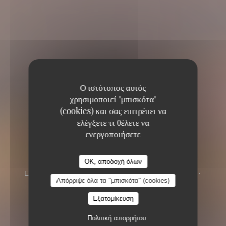
Ο ιστότοπος αυτός
χρησιμοποιεί "μπισκότα"
(cookies) και σας επιτρέπει να
ελέγξετε τι θέλετε να
ενεργοποιήσετε
La Mamounia
La Mamounia
OK, αποδοχή όλων
ΕΣΤΙΑΤΌΡΙΟ
20, RUE DU BÂT D'ARGENT -
Απόρριψε όλα τα "μπισκότα" (cookies)
ANGLE 2 RUE DE LA BOURSE 69001 LYON
Εξατομίκευση
Πολιτική απορρήτου