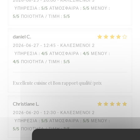
2026-06-25
- 20:00 - ΚΑΛΕΣΜΈΝΟΙ 3
ΥΠΗΡΕΣΊΑ
:
5
/5
ΑΤΜΌΣΦΑΙΡΑ
:
5
/5
ΜΕΝΟΎ
:
5
/5
ΠΟΙΌΤΗΤΑ / ΤΙΜΉ
:
5
/5
daniel
C
2026-06-27
- 12:45 - ΚΑΛΕΣΜΈΝΟΙ 2
ΥΠΗΡΕΣΊΑ
:
4
/5
ΑΤΜΌΣΦΑΙΡΑ
:
4
/5
ΜΕΝΟΎ
:
4
/5
ΠΟΙΌΤΗΤΑ / ΤΙΜΉ
:
5
/5
Excellente cuisine et Bon rapport qualité/prix
Christiane
L
2026-06-20
- 12:30 - ΚΑΛΕΣΜΈΝΟΙ 2
ΥΠΗΡΕΣΊΑ
:
5
/5
ΑΤΜΌΣΦΑΙΡΑ
:
5
/5
ΜΕΝΟΎ
:
5
/5
ΠΟΙΌΤΗΤΑ / ΤΙΜΉ
:
3
/5