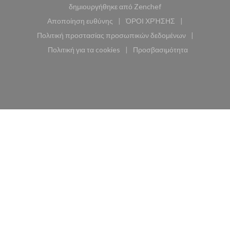
((ανοίγει σε νέο παρά
δημιουργήθηκε από
Zenchef
Αποποίηση ευθύνης
ΌΡΟΙ ΧΡΉΣΗΣ
((ανοίγει σε νέο παράθυρο))
((ανοίγει σε νέο παράθυ
Πολιτική προστασίας προσωπικών δεδομένων
((ανοίγει σε νέο παράθυρο))
Πολιτική για τα cookies
Προσβασιμότητα
((ανοίγει σε νέο παράθυρο))
((ανοίγει σε νέο παρά