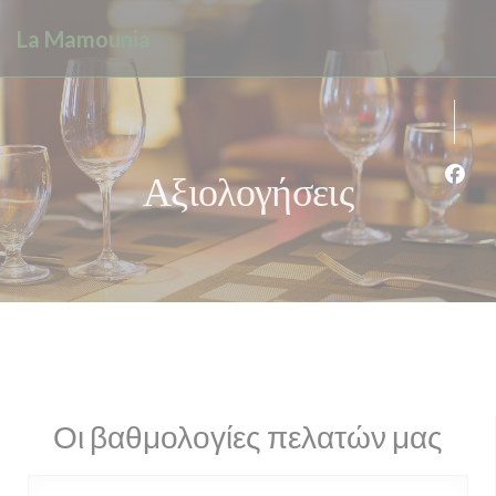
Πίνακας διαχείρισης "Μπισκότων" (Cookies)
La Mamounia
Αξιολογήσεις
Face
Οι βαθμολογίες πελατών μας