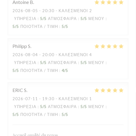
Antoine
B
2026-08-05
- 20:30 - ΚΑΛΕΣΜΈΝΟΙ 2
ΥΠΗΡΕΣΊΑ
:
5
/5
ΑΤΜΌΣΦΑΙΡΑ
:
5
/5
ΜΕΝΟΎ
:
5
/5
ΠΟΙΌΤΗΤΑ / ΤΙΜΉ
:
5
/5
Philipp
S
2026-08-04
- 20:00 - ΚΑΛΕΣΜΈΝΟΙ 4
ΥΠΗΡΕΣΊΑ
:
5
/5
ΑΤΜΌΣΦΑΙΡΑ
:
5
/5
ΜΕΝΟΎ
:
5
/5
ΠΟΙΌΤΗΤΑ / ΤΙΜΉ
:
4
/5
ERIC
S
2026-07-11
- 19:30 - ΚΑΛΕΣΜΈΝΟΙ 1
ΥΠΗΡΕΣΊΑ
:
5
/5
ΑΤΜΌΣΦΑΙΡΑ
:
5
/5
ΜΕΝΟΎ
:
5
/5
ΠΟΙΌΤΗΤΑ / ΤΙΜΉ
:
5
/5
Accueil,qualité du repas,