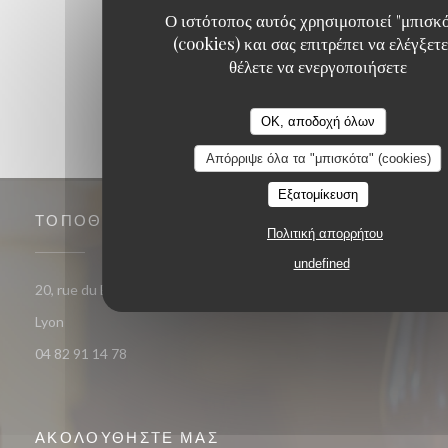
Ο ιστότοπος αυτός χρησιμοποιεί "μπισκ
1
2
3
(cookies) και σας επιτρέπει να ελέγξετε
θέλετε να ενεργοποιήσετε
OK, αποδοχή όλων
Απόρριψε όλα τα "μπισκότα" (cookies)
Εξατομίκευση
ΤΟΠΟΘΕΣΊΑ
Πολιτική απορρήτου
undefined
20, rue du Bât d'Argent - angle 2 rue de la bourse 69001
((ανοίγει σε νέο παράθυρο))
Lyon
04 82 91 14 78
ΑΚΟΛΟΥΘΉΣΤΕ ΜΑΣ