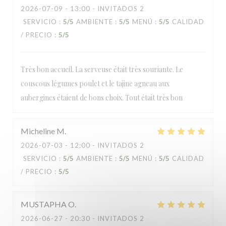
2026-07-09
- 13:00 - INVITADOS 2
La Mamounia
SERVICIO
:
5
/5
AMBIENTE
:
5
/5
MENÚ
:
5
/5
CALIDAD
/ PRECIO
:
5
/5
Très bon accueil. La serveuse était très souriante. Le
couscous légumes poulet et le tajine agneau aux
aubergines étaient de bons choix. Tout était très bon
Micheline
M
2026-07-03
- 12:00 - INVITADOS 2
SERVICIO
:
5
/5
AMBIENTE
:
5
/5
MENÚ
:
5
/5
CALIDAD
/ PRECIO
:
5
/5
MUSTAPHA
O
2026-06-27
- 20:30 - INVITADOS 2