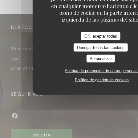
en cualquier momento haciendo clic 
icono de cookie en la parte inferi
izquierda de las páginas del sitio
DIRECCIÓN
OK, aceptar todas
Denegar todas las cookies
20, rue du Bât d'Argent - angle 2 rue de la bourse 69001
((abre en una nueva ventana))
Lyon
Personalizar
04 82 91 14 78
Política de protección de datos personal
Política de gestión de cookies
SEGUIRNOS
Facebook ((abre en una nueva ventana))
BOLETÍN