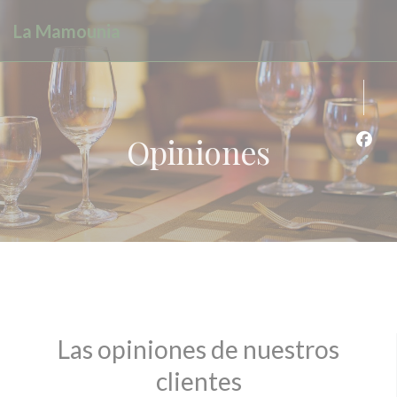
Personalización de sus opciones de cookies
La Mamounia
Opiniones
Face
Las opiniones de nuestros
clientes