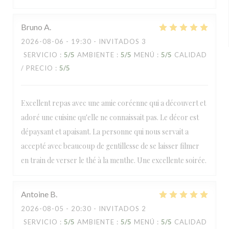
Bruno
A
2026-08-06
- 19:30 - INVITADOS 3
SERVICIO
:
5
/5
AMBIENTE
:
5
/5
MENÚ
:
5
/5
CALIDAD
/ PRECIO
:
5
/5
Excellent repas avec une amie coréenne qui a découvert et
adoré une cuisine qu'elle ne connaissait pas. Le décor est
dépaysant et apaisant. La personne qui nous servait a
accepté avec beaucoup de gentillesse de se laisser filmer
en train de verser le thé à la menthe. Une excellente soirée.
Antoine
B
2026-08-05
- 20:30 - INVITADOS 2
SERVICIO
:
5
/5
AMBIENTE
:
5
/5
MENÚ
:
5
/5
CALIDAD