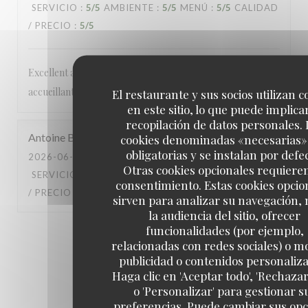
SERVICIO
:
5
/5
AMBIENTE
:
5
/5
MENÚ
:
5
/5
CALIDAD
/ PRECIO
:
5
/5
Excellent accueil tres bonne cuisine personnel très
accueillant et aux petits soins
El restaurante y sus socios utilizan c
en este sitio, lo que puede implicar
recopilación de datos personales. 
Antoine
B
cookies denominadas «necesarias»
obligatorias y se instalan por defe
2026-06-25
- 21:30 - INVITADOS 2
Otras cookies opcionales requiere
SERVICIO
:
5
/5
AMBIENTE
:
5
/5
MENÚ
:
5
/5
CALIDAD
consentimiento. Estas cookies opcio
/ PRECIO
:
5
/5
sirven para analizar su navegación,
la audiencia del sitio, ofrecer
funcionalidades (por ejemplo,
1
2
3
relacionadas con redes sociales) o m
publicidad o contenidos personaliz
Haga clic en 'Aceptar todo', 'Rechazar
o 'Personalizar' para gestionar s
preferencias. Puede cambiar sus op