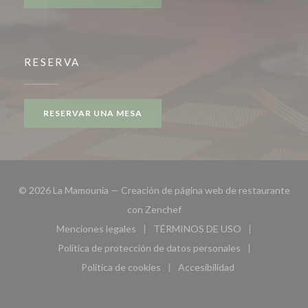
RESERVA
RESERVAR UNA MESA
© 2026 La Mamounia — Creación de página web de restaurante
((abre en una nueva ventana))
con
Zenchef
Menciones legales
TÉRMINOS DE USO
((abre en una nueva ventana))
((abre en una nueva ven
Política de protección de datos personales
((abre en una nueva ventana))
Política de cookies
Accesibilidad
((abre en una nueva ventana))
((abre en una nueva ven