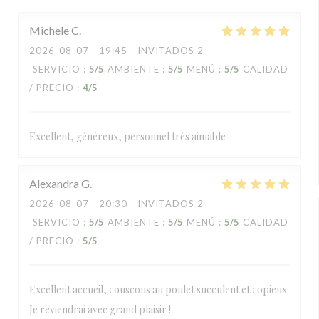
Michele
C
2026-08-07
- 19:45 - INVITADOS 2
SERVICIO
:
5
/5
AMBIENTE
:
5
/5
MENÚ
:
5
/5
CALIDAD
/ PRECIO
:
4
/5
Excellent, généreux, personnel très aimable
Alexandra
G
2026-08-07
- 20:30 - INVITADOS 2
SERVICIO
:
5
/5
AMBIENTE
:
5
/5
MENÚ
:
5
/5
CALIDAD
/ PRECIO
:
5
/5
Excellent accueil, couscous au poulet succulent et copieux.
Je reviendrai avec grand plaisir !