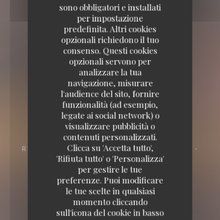
sono obbligatori e installati
per impostazione
predefinita. Altri cookies
opzionali richiedono il tuo
consenso. Questi cookies
opzionali servono per
analizzare la tua
navigazione, misurare
l'audience del sito, fornire
funzionalità (ad esempio,
La Mamounia
legate ai social network) o
visualizzare pubblicità o
La Mamounia
contenuti personalizzati.
Clicca su 'Accetta tutto',
RISTORANTE
20, RUE DU BÂT D'ARGENT -
'Rifiuta tutto' o 'Personalizza'
ANGLE 2 RUE DE LA BOURSE 69001 LYON
per gestire le tue
preferenze. Puoi modificare
le tue scelte in qualsiasi
momento cliccando
sull'icona del cookie in basso