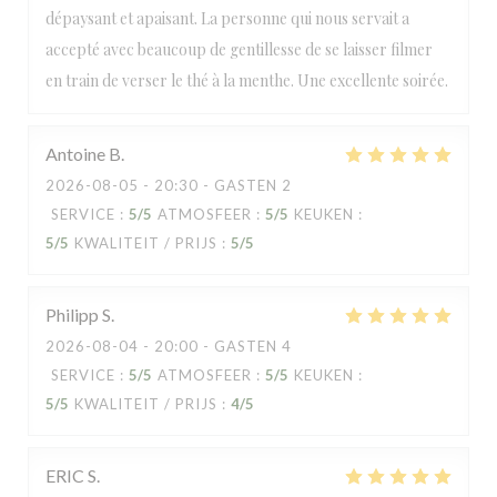
dépaysant et apaisant. La personne qui nous servait a
accepté avec beaucoup de gentillesse de se laisser filmer
en train de verser le thé à la menthe. Une excellente soirée.
Antoine
B
2026-08-05
- 20:30 - GASTEN 2
SERVICE
:
5
/5
ATMOSFEER
:
5
/5
KEUKEN
:
5
/5
KWALITEIT / PRIJS
:
5
/5
Philipp
S
2026-08-04
- 20:00 - GASTEN 4
SERVICE
:
5
/5
ATMOSFEER
:
5
/5
KEUKEN
:
5
/5
KWALITEIT / PRIJS
:
4
/5
ERIC
S