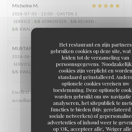
Micheline
M
2026-07-03
- 12:00 - GASTEN 2
SERVICE
:
5
/5
ATMOSFEER
:
5
/5
KEUKEN
:
5
/5
KWALITEIT / PRIJS
:
5
/5
Het restaurant en zijn partners
MUSTAPHA
O
gebruiken cookies op deze site, wat
leiden tot de verzameling van
2026-06-27
- 20:30 - GASTEN 2
persoonsgegevens. 'Noodzakelijk
SERVICE
:
5
/5
ATMOSFEER
:
5
/5
KEUKEN
:
cookies zijn verplicht en worde
5
/5
KWALITEIT / PRIJS
:
5
/5
standaard geïnstalleerd. Ander
optionele cookies vereisen uw
toestemming. Deze optionele cook
Excellent accueil tres bonne cuisine personnel très
worden gebruikt om uw navigatie 
accueillant et aux petits soins
analyseren, het sitepubliek te met
functies te bieden (bijv. gerelateerd
sociale netwerken) of gepersonalis
1
2
3
advertenties of inhoud weer te geven
op 'OK, accepteer alle', 'Weiger alle'