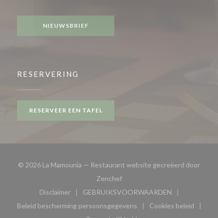
Facebook ((opent in een nieuw venster))
NIEUWSBRIEF
RESERVERING
RESERVEER EEN TAFEL
© 2026 La Mamounia — Restaurant website gecreëerd door
((opent in een nieuw venster))
Zenchef
Disclaimer
GEBRUIKSVOORWAARDEN
((opent in een nieuw venster))
((opent in een nieuw venster
Beleid bescherming persoonsgegevens
Cookies beleid
((opent in een nieuw venster))
((opent in ee