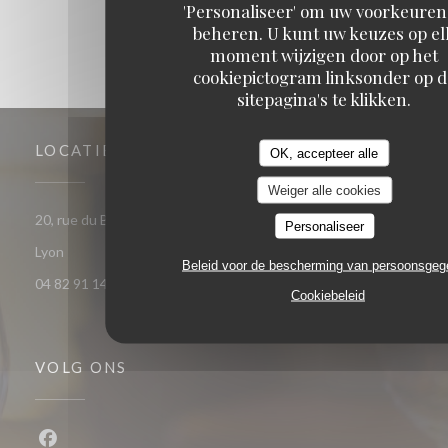
'Personaliseer' om uw voorkeuren
beheren. U kunt uw keuzes op el
moment wijzigen door op het
cookiepictogram linksonder op d
sitepagina's te klikken.
LOCATIE
OK, accepteer alle
Weiger alle cookies
20, rue du Bât d'Argent - angle 2 rue de la bourse 69001
Personaliseer
((opent in een nieuw venster))
Lyon
Beleid voor de bescherming van persoonsge
04 82 91 14 78
Cookiebeleid
VOLG ONS