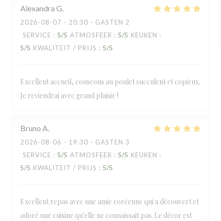
Alexandra
G
2026-08-07
- 20:30 - GASTEN 2
SERVICE
:
5
/5
ATMOSFEER
:
5
/5
KEUKEN
:
5
/5
KWALITEIT / PRIJS
:
5
/5
Excellent accueil, couscous au poulet succulent et copieux.
Je reviendrai avec grand plaisir !
Bruno
A
2026-08-06
- 19:30 - GASTEN 3
SERVICE
:
5
/5
ATMOSFEER
:
5
/5
KEUKEN
:
5
/5
KWALITEIT / PRIJS
:
5
/5
Excellent repas avec une amie coréenne qui a découvert et
adoré une cuisine qu'elle ne connaissait pas. Le décor est