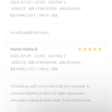
2026-07-11
- 19:30 - GASTEN 1
SERVICE
:
5
/5
ATMOSFEER
:
5
/5
KEUKEN
:
La Mamounia
5
/5
KWALITEIT / PRIJS
:
5
/5
Accueil,qualité du repas,
Marie Hélène
B
2026-07-09
- 13:00 - GASTEN 2
SERVICE
:
5
/5
ATMOSFEER
:
5
/5
KEUKEN
:
5
/5
KWALITEIT / PRIJS
:
5
/5
Très bon accueil. La serveuse était très souriante. Le
couscous légumes poulet et le tajine agneau aux
aubergines étaient de bons choix. Tout était très bon