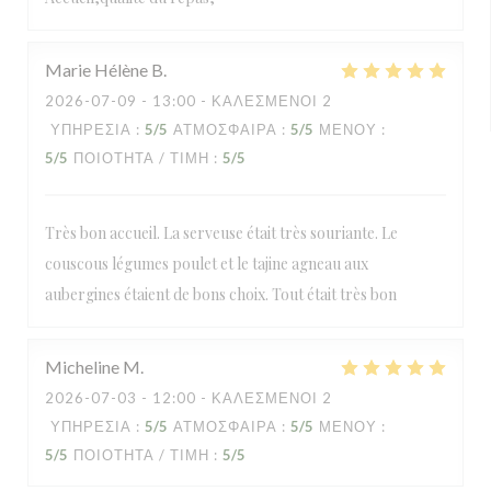
Marie Hélène
B
2026-07-09
- 13:00 - ΚΑΛΕΣΜΈΝΟΙ 2
ΥΠΗΡΕΣΊΑ
:
5
/5
ΑΤΜΌΣΦΑΙΡΑ
:
5
/5
ΜΕΝΟΎ
:
5
/5
ΠΟΙΌΤΗΤΑ / ΤΙΜΉ
:
5
/5
Très bon accueil. La serveuse était très souriante. Le
couscous légumes poulet et le tajine agneau aux
aubergines étaient de bons choix. Tout était très bon
Micheline
M
2026-07-03
- 12:00 - ΚΑΛΕΣΜΈΝΟΙ 2
ΥΠΗΡΕΣΊΑ
:
5
/5
ΑΤΜΌΣΦΑΙΡΑ
:
5
/5
ΜΕΝΟΎ
:
5
/5
ΠΟΙΌΤΗΤΑ / ΤΙΜΉ
:
5
/5