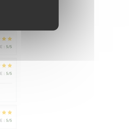
oix.
UE
:
5
/5
UE
:
5
/5
UE
:
5
/5