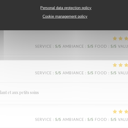
Personal data protection policy
cous légumes poulet et le tajine agneau aux aubergines étaient de bons ch
Cookie management policy
SERVICE
:
5
/5
AMBIANCE
:
5
/5
FOOD
:
5
/5
VAL
SERVICE
:
5
/5
AMBIANCE
:
5
/5
FOOD
:
5
/5
VAL
ant et aux petits soins
SERVICE
:
5
/5
AMBIANCE
:
5
/5
FOOD
:
5
/5
VAL