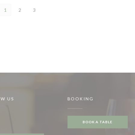
1
2
3
OW US
BOOKING
BOOK A TABLE
ook ((opens in a new window))