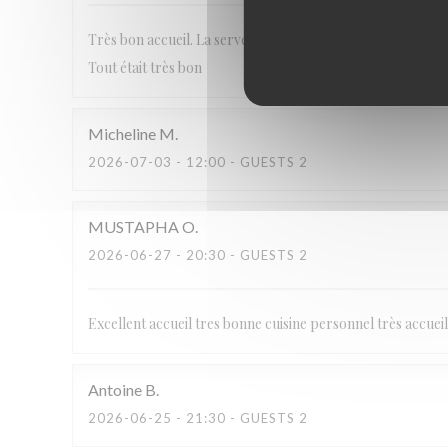
Très bon accueil. La serveuse était très souriante. Le cous
Tout était très bon
Micheline
M
2026-07-03
- 12:00 - GUESTS 2
MUSTAPHA
O
2026-06-27
- 20:30 - GUESTS 2
Excellent accueil tres bonne cuisine personnel très accueill
Antoine
B
2026-06-25
- 21:30 - GUESTS 2