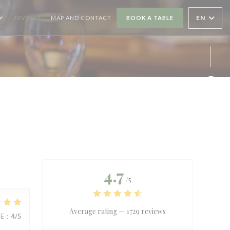
EN
REVIEWS
MAP AND CONTACT
BOOK A TABLE
Face
4.7
/5
Average rating —
1729 reviews
UE
:
4
/5