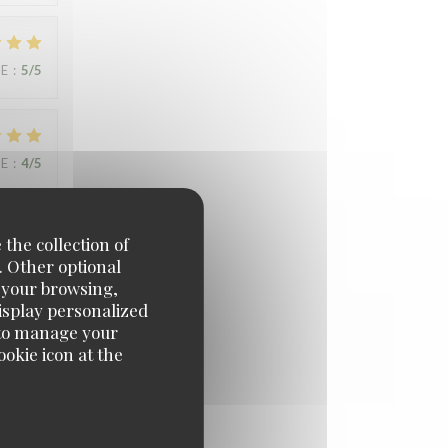
UE
:
5
/5
UE
:
4
/5
 the collection of
UE
:
5
/5
. Other optional
e your browsing,
display personalized
e' to manage your
okie icon at the
UE
:
5
/5