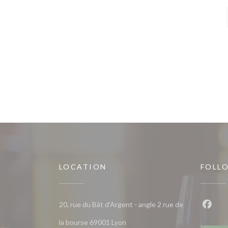
LOCATION
FOLL
20, rue du Bât d'Argent - angle 2 rue de
Faceb
((opens in a new window))
la bourse 69001 Lyon