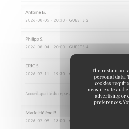
Antoine
B
2026-08-05
- 20:30 - GUESTS 2
Philipp
S
2026-08-04
- 20:00 - GUESTS 4
ERIC
S
The restaurant an
2026-07-11
- 19:30 - GUESTS 1
personal data. 
cookies require
measure site audien
Accueil,qualité du repas,
advertising or c
preferences. Yo
Marie Hélène
B
2026-07-09
- 13:00 - GUESTS 2