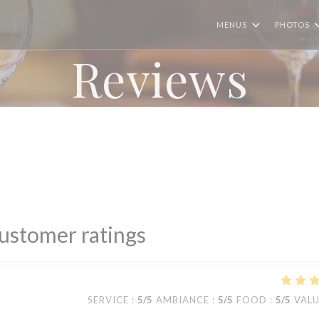
MENUS
PHOTOS
Reviews
ustomer ratings
SERVICE
:
5
/5
AMBIANCE
:
5
/5
FOOD
:
5
/5
VAL