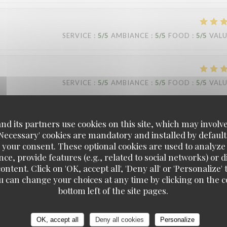
SERVICE
:
5
/5
AMBIANCE
:
5
/5
FOOD
:
5
/5
VAL
SERVICE
:
5
/5
AMBIANCE
:
5
/5
FOOD
:
5
/5
VAL
d its partners use cookies on this site, which may involve
SERVICE
:
5
/5
AMBIANCE
:
5
/5
FOOD
:
5
/5
VAL
'Necessary' cookies are mandatory and installed by default
 your consent. These optional cookies are used to analyz
ce, provide features (e.g., related to social networks) or 
ontent. Click on 'OK, accept all', 'Deny all' or 'Personaliz
u can change your choices at any time by clicking on the co
La Mamounia
bottom left of the site pages.
SERVICE
:
5
/5
AMBIANCE
:
5
/5
FOOD
:
5
/5
VAL
OK, accept all
Deny all cookies
Personalize