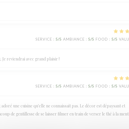
SERVICE
:
5
/5
AMBIANCE
:
5
/5
FOOD
:
5
/5
VAL
 Je reviendrai avec grand plaisir !
SERVICE
:
5
/5
AMBIANCE
:
5
/5
FOOD
:
5
/5
VAL
adoré une cuisine qu'elle ne connaissait pas. Le décor est dépaysant et
oup de gentillesse de se laisser filmer en train de verser le thé à la ment