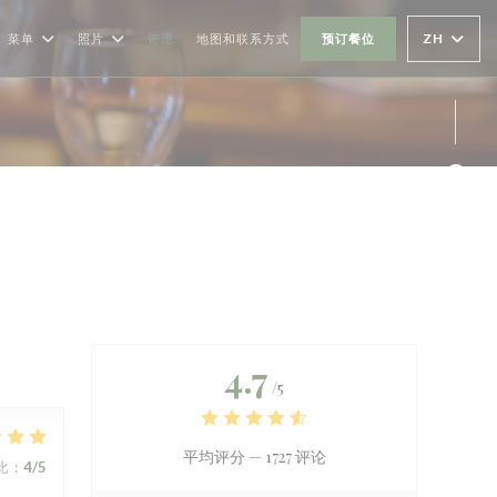
ZH
菜单
照片
评论
地图和联系方式
预订餐位
Fac
4.7
/5
平均评分 —
1727 评论
比
:
4
/5