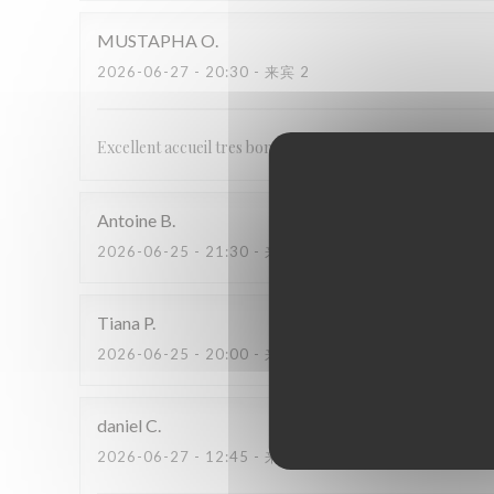
MUSTAPHA
O
2026-06-27
- 20:30 - 来宾 2
Excellent accueil tres bonne cuisine personnel très accueill
Antoine
B
2026-06-25
- 21:30 - 来宾 2
Tiana
P
2026-06-25
- 20:00 - 来宾 3
daniel
C
2026-06-27
- 12:45 - 来宾 2