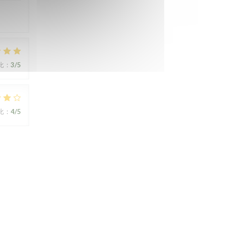
比
:
3
/5
比
:
4
/5