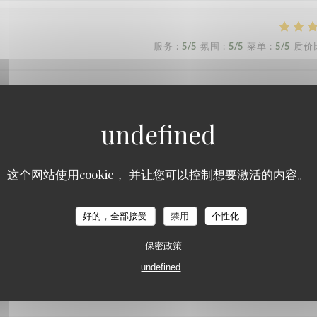
服务
:
5
/5
氛围
:
5
/5
菜单
:
5
/5
质价
ant et aux petits soins
服务
:
5
/5
氛围
:
5
/5
菜单
:
5
/5
质价
这个网站使用cookie， 并让您可以控制想要激活的内容。
La Mamounia
好的，全部接受
禁用
个性化
服务
:
5
/5
氛围
:
5
/5
菜单
:
5
/5
质价
保密政策
undefined
服务
:
4
/5
氛围
:
4
/5
菜单
:
4
/5
质价