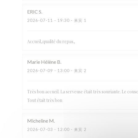
ERIC
S
2026-07-11
- 19:30 - 来宾 1
Accueil,qualité du repas,
Marie Hélène
B
2026-07-09
- 13:00 - 来宾 2
Très bon accueil. La serveuse était très souriante. Le cous
Tout était très bon
Micheline
M
2026-07-03
- 12:00 - 来宾 2