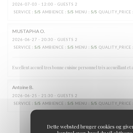
2026-07-03
- 12:00 - GUESTS 2
SERVICE
:
5
/5
AMBIENCE
:
5
/5
MENU
:
5
/5
QUALITY_PRICE
MUSTAPHA
O
2026-06-27
- 20:30 - GUESTS 2
SERVICE
:
5
/5
AMBIENCE
:
5
/5
MENU
:
5
/5
QUALITY_PRICE
Excellent accueil tres bonne cuisine personnel très accueillant et a
Antoine
B
2026-06-25
- 21:30 - GUESTS 2
SERVICE
:
5
/5
AMBIENCE
:
5
/5
MENU
:
5
/5
QUALITY_PRICE
1
2
3
Dette websted bruger cookies og give
kontrol over, hvad du vil aktivere