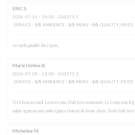
ERIC
S
2026-07-11
- 19:30 - GUESTS 1
SERVICE
:
5
/5
AMBIENCE
:
5
/5
MENU
:
5
/5
QUALITY_PRICE
Accueil,qualité du repas,
Marie Hélène
B
2026-07-09
- 13:00 - GUESTS 2
SERVICE
:
5
/5
AMBIENCE
:
5
/5
MENU
:
5
/5
QUALITY_PRICE
La Mamounia
Très bon accueil. La serveuse était très souriante. Le couscous lé
tajine agneau aux aubergines étaient de bons choix. Tout était très
Micheline
M