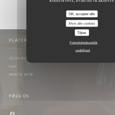
OK, accepter alle
Afvis alle cookies
Tilpas
PLACERING
Fortrolighedspolitik
undefined
20, rue du Bât d'Argent - angle 2 rue de la bourse 69001
((åbner i et nyt vindue))
Lyon
04 82 91 14 78
FØLG OS