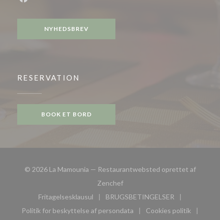
Facebook ((åbner i et nyt vindue))
NYHEDSBREV
RESERVATION
BOOK ET BORD
© 2026 La Mamounia — Restaurantwebsted oprettet af
((åbner i et nyt vindue))
Zenchef
Fritagelsesklausul
BRUGSBETINGELSER
((åbner i et nyt vindue))
((åbner i et nyt vindue))
Politik for beskyttelse af persondata
Cookies politik
((åbner i et nyt vindue))
((åbner i et nyt