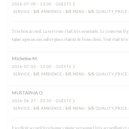
2026-07-09
- 13:00 - GUESTS 2
SERVICE
:
5
/5
AMBIENCE
:
5
/5
MENU
:
5
/5
QUALITY_PRICE
Très bon accueil. La serveuse était très souriante. Le couscous lé
tajine agneau aux aubergines étaient de bons choix. Tout était très
Micheline
M
2026-07-03
- 12:00 - GUESTS 2
SERVICE
:
5
/5
AMBIENCE
:
5
/5
MENU
:
5
/5
QUALITY_PRICE
MUSTAPHA
O
2026-06-27
- 20:30 - GUESTS 2
SERVICE
:
5
/5
AMBIENCE
:
5
/5
MENU
:
5
/5
QUALITY_PRICE
Excellent accueil tres bonne cuisine personnel très accueillant et a