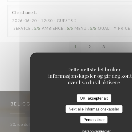
Christiane
L
2026-06-20
- 12:30 - GUESTS 2
SERVICE
:
5
/5
AMBIENCE
:
5
/5
MENU
:
5
/5
QUALITY_PRICE
1
2
3
Dette nettstedet bruker
informasjonskapsler og gir deg kont
over hva du vil aktivere
OK, aksepter alt
BELIGGENHET
Nekt alle informasjonskapsler
Personaliser
20, rue du Bât d'Argent - angle 2 rue de la bourse 69001
Personvernregler