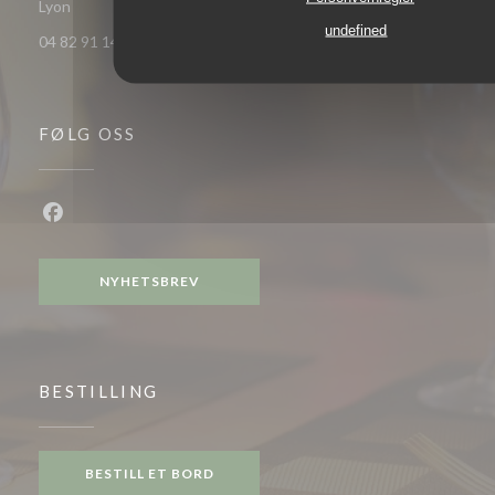
((åpner i et nytt vindu))
Lyon
undefined
04 82 91 14 78
FØLG OSS
Facebook ((åpner i et nytt vindu))
NYHETSBREV
BESTILLING
BESTILL ET BORD