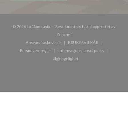
© 2026 La Mamounia — Restaurantnettsted opprettet av
((åpner i et nytt vindu))
Zenchef
Ansvarsfraskrivelse
BRUKERVILKÅR
((åpner i et nytt vindu))
((åpner i et nytt vindu))
Personvernregler
Informasjonskapsel policy
((åpner i et nytt vindu))
((åpner i et nytt vindu))
tilgjengelighet
((åpner i et nytt vindu))