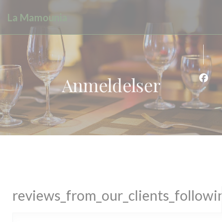
Panel for informasjonskapsler
La Mamounia
Anmeldelser
Faceb
reviews_from_our_clients_follow