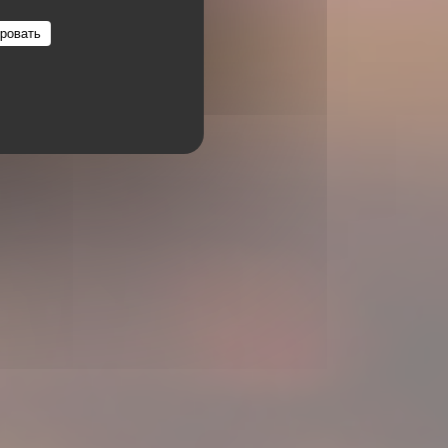
ровать
URSE 69001 LYON