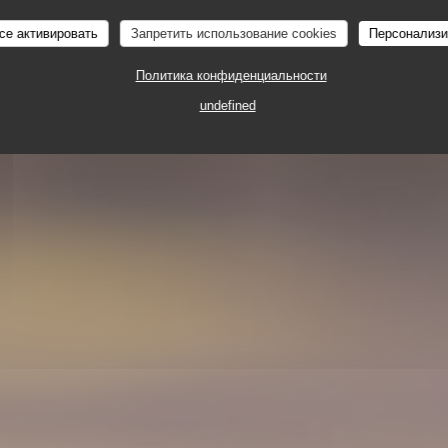
La Mamounia
се активировать
Запретить использование cookies
Персонализи
Политика конфиденциальности
 RUE DU BÂT D'ARGENT - ANGLE 2 RUE DE LA BO
undefined