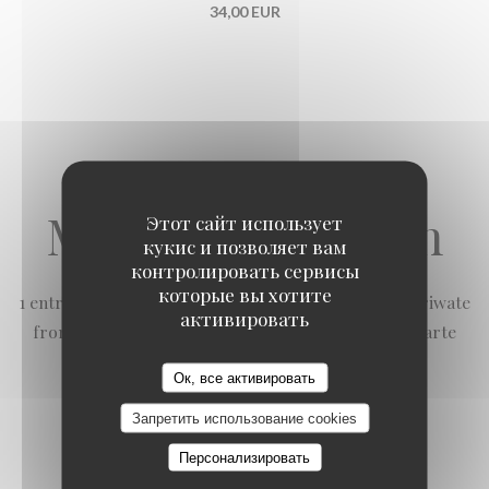
34,00 EUR
Menu dégustation
Этот сайт использует
кукис и позволяет вам
контролировать сервисы
которые вы хотите
1 entrée variée 3 assortiments Charmoula zaalouc briwate
активировать
fromage ou viande 1 plat à la carte 1 dessert à la carte
La Mamounia
Ок, все активировать
Запретить использование cookies
34,00 EUR
Персонализировать