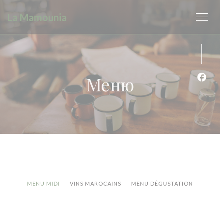
Панель управления cookies
La Mamounia
Меню
Face
MENU MIDI
VINS MAROCAINS
MENU DÉGUSTATION